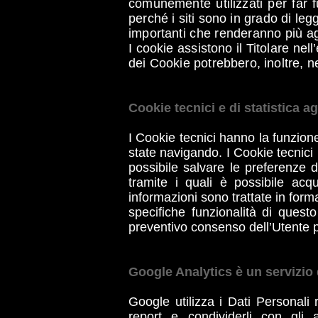
comunemente utilizzati per far fu
perché i siti sono in grado di leg
importanti che renderanno più ag
I cookie assistono il Titolare nell
dei Cookie potrebbero, inoltre, n
Cookie tecnici e di statistica a
I Cookie tecnici hanno la funzione
state navigando. I Cookie tecnici u
possibile salvare le preferenze d
tramite i quali è possibile acqu
informazioni sono trattate in forma
specifiche funzionalità di quest
preventivo consenso dell’Utente per
Google Analytics è un servizio 
Google utilizza i Dati Personali 
report e condividerli con gli 