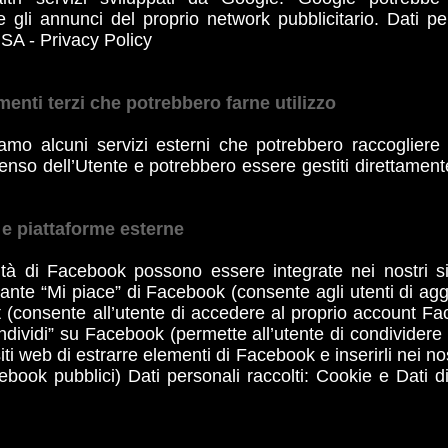
 gli annunci del proprio network pubblicitario. Dati pe
USA - Privacy Policy
menti terzi che potrebbero farne utilizzo
zziamo alcuni servizi esterni che potrebbero raccoglier
enso dell’Utente e potrebbero essere gestiti direttament
 e piattaforme esterne
tà di Facebook possono essere integrate nei nostri s
ante “Mi piace” di Facebook (consente agli utenti di ag
onsente all’utente di accedere al proprio account Face
ondividi” su Facebook (permette all’utente di condivider
iti web di estrarre elementi di Facebook e inserirli nei no
cebook pubblici) Dati personali raccolti: Cookie e Dati d