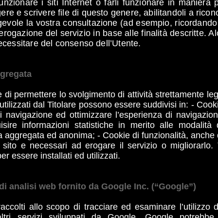
nzionare i siti Internet o farli funzionare in maniera 
gere e scrivere file di questo genere, abilitandoli a rico
evole la vostra consultazione (ad esempio, ricordando l
’erogazione del servizio in base alle finalità descritte. Al
ecessitare del consenso dell’Utente.
ggregata
 di permettere lo svolgimento di attività strettamente le
tilizzati dal Titolare possono essere suddivisi in: - Cooki
i navigazione ed ottimizzare l’esperienza di navigazion
isire informazioni statistiche in merito alle modalità 
 aggregata ed anonima; - Cookie di funzionalità, anche di t
o sito e necessari ad erogare il servizio o migliorarlo
 essere installati ed utilizzati.
di analisi web fornito da Google Inc. (“Google”)
raccolti allo scopo di tracciare ed esaminare l’utilizzo
altri servizi sviluppati da Google. Google potrebbe 